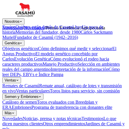
Nosotros
Equipo
Quiénes están detrás de Casamú hoy
Un poco de
Novedades
/
Novedades
/
Premio Excelencia Agropecuaria
historia
Memorias del fundador, desde 1980
Carlos Sackmann
Muriel
Fundador de Casamú (1942–2016)
Genética
Objetivos genéticos
Cómo definimos qué medir y seleccionar
El
Angus Productivo
El modelo genético concebido por
Carlos
Evolución Genética
Cómo evolucionó el rodeo hacia
caracteres productivos
Manejo Productivo
Selección en ambientes
reales del campo argentino
Interpretación de la información
Cómo
leer DEPs, EBVs e Índice Pampa
Ventas
Remates de Casamú
Remate anual, catálogo de lotes y transmisión
mejor Cabaña
en vivo
Ventas particulares
Toros listos para servicio, sin comisión
Semen y Embriones
Catálogo de semen
Toros evaluados con Breedplan y
ERA
Embriones
Programa de transferencia con donantes elite
Más
Novedades
Noticias, prensa y notas técnicas
Testimonios
Lo que
dicen nuestros clientes
Otros emprendimientos
Jardines de Casamú y
más