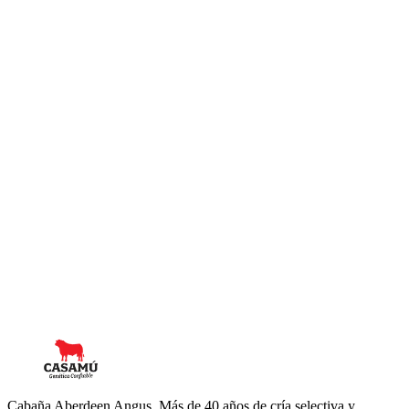
SERVICIO DE LA GÉNETICA BOVINA (por Juan Manuel
Fernández) El titular de la...
Leer más →
Novedades
abril de 2019
Carne Orgánica genética Casamú
La Julia es un emprendimiento de Fernando Bianchi y familia en el
cual producen carne orgánica a pasto, de un modo sustentable.
Desde 2005 que la Julia usa exclusivamente genética Casamú
mediante el...
Leer más →
Cabaña Aberdeen Angus. Más de 40 años de cría selectiva y