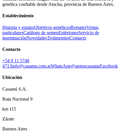
genética confiable desde Atucha, provincia de Buenos Aires.
Establecimiento
Historia y equipo
Objetivos genéticos
Remates
Ventas
particulares
Catálogo de semen
Embriones
Servicio de
inseminación
Novedades
Testimonios
Contacto
Contacto
+54 9 11 5748
4713
info@casamu.com.ar
WhatsApp
@anguscasamu
Facebook
Ubicación
Casamú S.A.
Ruta Nacional 9
km 115
Zárate
Buenos Aires